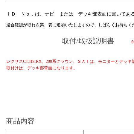
ＩＤ Ｎｏ．は、ナビ または デッキ部表面に書いてある
適合確認が取れ次第、表に追加いたしますので、しばらくお待ちく
取付/取扱説明書
※取
レクサスCT,HS,RX、200系クラウン、ＳＡＩは、モニターとデッ
取付けは、デッキ部背面になります。
商品内容