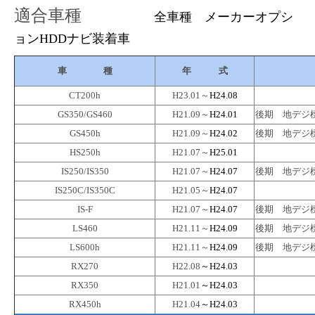
適合車種
全車種 メーカーオプシ
ョンHDDナビ装着車
車 種
年 式
CT200h
H23.01～
H24.08
GS350/GS460
H21.09～
H24.01
後期 地デジ
GS450h
H21.09～
H24.02
後期 地デジ
HS250h
H21.07～
H25.01
IS250/IS350
H21.07～
H24.07
後期 地デジ
IS250C/IS350C
H21.05～
H24.07
IS-F
H21.07～
H24.07
後期 地デジ
LS460
H21.11
～
H24.09
後期 地デジ
LS600h
H21.11
～
H24.09
後期 地デジ
RX270
H22.08
～H24.03
RX350
H21.01
～H24.03
RX450h
H21.04
～H24.03