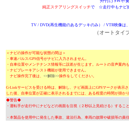
外付けSW不
純正ステアリングスイッチ
で ☆走行中もナビ
TV / DVD(再生機能のあるデッキのみ） / VTR
（オートタイ
＜ナビの操作が可能な状態の間は＞
・車速パルス/GPS信号がナビに入力されません。
・自車位置やメンテナンス情報等に誤差が生じます。ルートの音声案内
・ナビブレーキアシスト機能が使用できません。
ナビ操作完了後は、
<<解除>>
操作をしてください。
G-Linkサービスを受ける時は、解除し、ナビ画面上にGPSマークが表
した後、自車位置が正確に表示されるまでには、ある程度の時間が掛か
◆警告◆
・運転手が走行中にナビなどの画面を注視（２秒以上見続ける）するこ
・本製品を使用中に発生した事故、違法行為、車両の故障や破損等の責