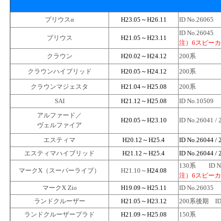
プリウスα
H23.05～H26.11
ID No.26065
ID No.26045
プリウス
H21.05～H23.11
注）6スピー
クラウン
H20.02～H24.12
200系
クラウンハイブリッド
H20.05～H24.12
200系
クラウンマジェスタ
H21.04～H25.08
200系
SAI
H21.12～H25.08
ID No.10509
アルファード／
H20.05～H23.10
ID No.26041 / 
ヴェルファイア
エスティマ
H20.12～H25.4
ID No.26044 / 
エスティマハイブリッド
H21.12～H25.4
ID No.26044 / 
130系 ID No
マークX（スーパーライブ）
H21.10～
H24.08
注）6スピー
マークX Zio
H19.09～H25.11
ID No.26035
ランドクルーザー
H21.05～H23.12
200系後期 ID 
ランドクルーザープラド
H21.09～H25.08
150系