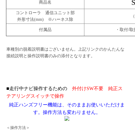
商品名
コントローラ 通信ユニット部
（W）60
外形寸法(mm) ※ハーネス除
付属品
・取付/取扱
車種別の脱着説明書はございません。上記リンクのかんたんな
接続説明と操作説明書のみの添付となります。
■走行中ナビ操作するための
外付けSW不要 純正ス
テアリングスイッチで操作
純正ハンズフリー機能は、そのままお使いいただけま
す。操作方法も変わりません。
＜操作方法＞