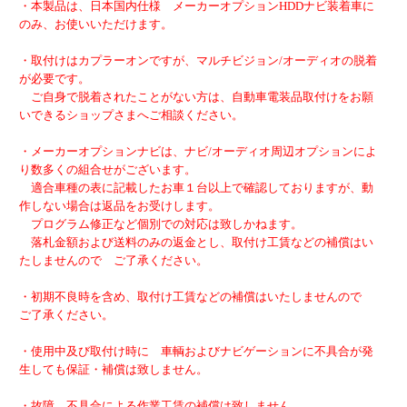
・本製品は、日本国内仕様 メーカーオプションHDDナビ装着車に
のみ、お使いいただけます。
・取付けはカプラーオンですが、マルチビジョン/オーディオの脱着
が必要です。
ご自身で脱着されたことがない方は、自動車電装品取付けをお願
いできるショップさまへご相談ください。
・メーカーオプションナビは、ナビ/オーディオ周辺オプションによ
り数多くの組合せがございます。
適合車種の表に記載したお車１台以上で確認しておりますが、動
作しない場合は返品をお受けします。
プログラム修正など個別での対応は致しかねます。
落札金額および送料のみの返金とし、取付け工賃などの補償はい
たしませんので ご了承ください。
・初期不良時を含め、取付け工賃などの補償はいたしませんので
ご了承ください。
・使用中及び取付け時に 車輌およびナビゲーションに不具合が発
生しても保証・補償は致しません。
・故障、不具合による作業工賃の補償は致しません。