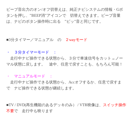
ビープ音出力のオン/オフ切替えは、純正ナビシステムの情報・Gボ
タンを押し、”BEEP消”アイコンで 切替えできます。ビープ音量
は、ナビのボタン操作時に出る ”ピッ”音と同じです。
■3分タイマー／マニュアル の
２wayモード
・ ３分タイマーモード ：
走行中ナビ操作できる状態から、３分で車速信号をカット→ノー
マル状態に戻します。 途中、任意で戻すことも、もちろん可能！
・ マニュアルモード ：
走行中ナビ操作できる状態から、Accオフするか、任意で戻すま
で ナビ操作できる状態が継続します。
■TV / DVD(再生機能のあるデッキのみ） / VTR映像は、
スイッチ操作
不要
で 走行中も映ります