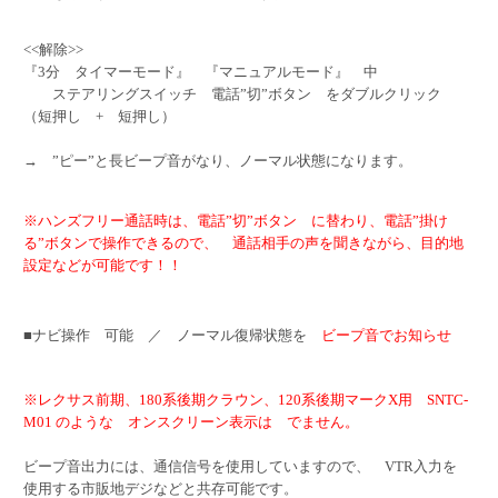
<<解除>>
『3分 タイマーモード』 『マニュアルモード』 中
ステアリングスイッチ 電話”切”ボタン をダブルクリック
（短押し + 短押し）
→ ”ピー”と長ビープ音がなり、ノーマル状態になります。
※ハンズフリー通話時は、電話”切”ボタン に替わり、電話”掛け
る”ボタンで操作できるので、 通話相手の声を聞きながら、目的地
設定などが可能です！！
■ナビ操作 可能 ／ ノーマル復帰状態を
ビープ音でお知らせ
※レクサス前期、180系後期クラウン、120系後期マークX用 SNTC-
M01 のような オンスクリーン表示は でません。
ビープ音出力には、通信信号を使用していますので、 VTR入力を
使用する市販地デジなどと共存可能です。